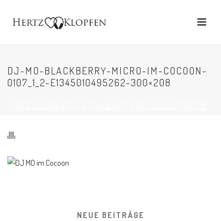
DJ-MO-BLACKBERRY-MICRO-IM-COCOON-
0107_1_2-E1345010495262-300×208
STARTSEITE
»
HOCHZEIT DJ KÖLN – TOLLE HOCHZEITSFEIER IN RÖSRATH
»
DJ-
MO-BLACKBERRY-MICRO-IM-COCOON-0107_1_2-E1345010495262-300×208
NEUE BEITRÄGE