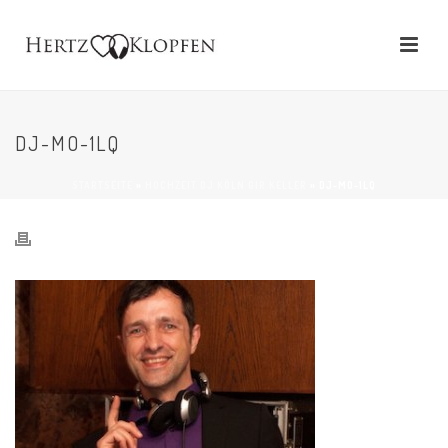
DJ-MO-1LQ
STARTSEITE
»
HOCHZEIT DJ KÖLN GIR KELLER
»
DJ-MO-1LQ